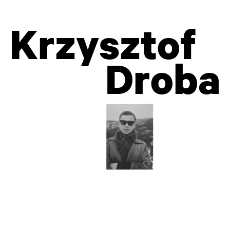
Krzysztof
Droba
Šarūnas Nakas, kompozytor, eseista, kurator i filmowiec