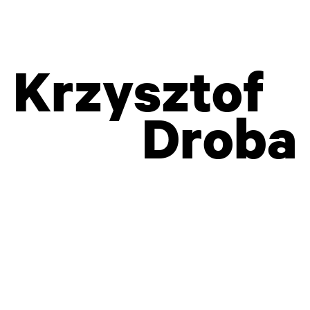
Krzysztof
Droba
z Krzysztofem Pendereckim (fot. M.W. Hübner)